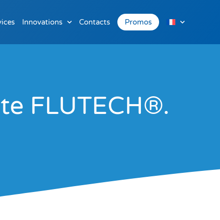
vices
Innovations
Contacts
Promos
ette FLUTECH®.