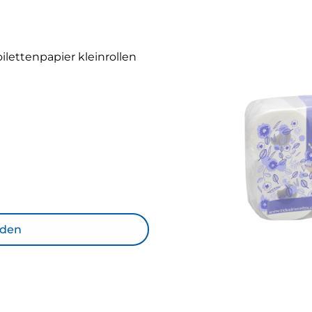
oilettenpapier kleinrollen
aden