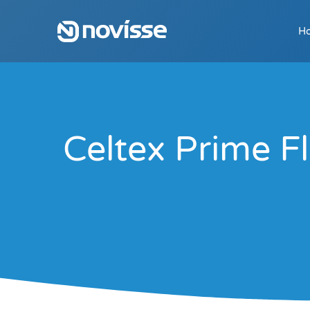
H
Celtex Prime F