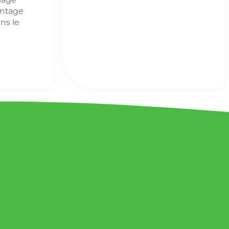
entage
ns le