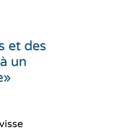
s et des
 à un
e»
visse