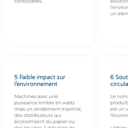
consolidées.
solutio
l’envir
un élém
5 Faible impact sur
6 Sout
l’environnement
circula
Machines avec une
Le nomb
puissance limitée en watts
produit
mais un rendement maximal,
est un v
des distributeurs qui
l’économ
économisent du papier ou
des liquides, l’utilisation de
« Moins