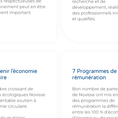
ns respectueuses de
recherche et de
onnement peut en être
développement, réali
ent important.
des professionnels in
et qualifiés.
enir l’économie
7 Programmes de
ire
rémunération
re croissant de
Bon nombre de parte
s écologiques Novisse
de Novisse ont mis en
éritable soutien à
des programmes de
ie circulaire.
rémunération la diffé
entre les 100 % d’éc
 de matières
d’énergie ou de recyc