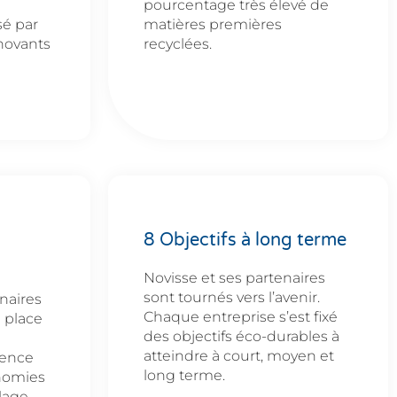
pourcentage très élevé de
sé par
matières premières
novants
recyclées.
8 Objectifs à long terme
Novisse et ses partenaires
sont tournés vers l’avenir.
naires
Chaque entreprise s’est fixé
 place
des objectifs éco-durables à
atteindre à court, moyen et
rence
long terme.
onomies
lage