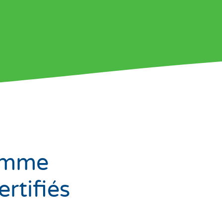
gamme
rtifiés