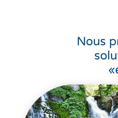
Nous pr
solu
«