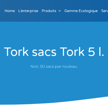
Home
L’enterprise
Produits
Gamme Ecologique
Ser
Tork sacs Tork 5 l.
Noir, 50 sacs par rouleau.