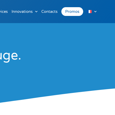
vices
Innovations
Contacts
Promos
uge.