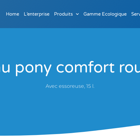
Home
L’enterprise
Produits
Gamme Ecologique
Ser
u pony comfort ro
Avec essoreuse, 15 l.