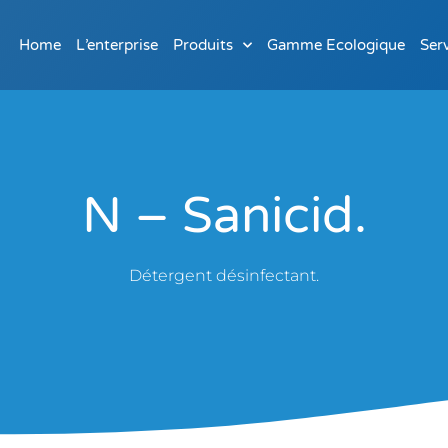
Home
L’enterprise
Produits
Gamme Ecologique
Ser
N – Sanicid.
Détergent désinfectant.