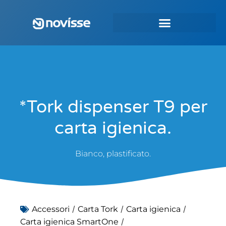
*Tork dispenser T9 per
carta igienica.
Bianco, plastificato.
/
/
/
Accessori
Carta Tork
Carta igienica
/
Carta igienica SmartOne