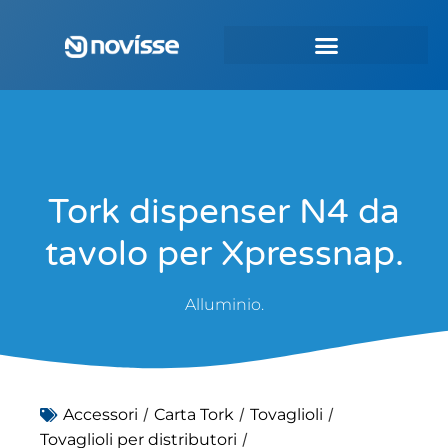
Tork dispenser N4 da
tavolo per Xpressnap.
Alluminio.
/
/
/
Accessori
Carta Tork
Tovaglioli
/
Tovaglioli per distributori