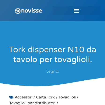
Tork dispenser N10 da
tavolo per tovaglioli.
Legno.
/
/
/
Accessori
Carta Tork
Tovaglioli
/
Tovaglioli per distributori