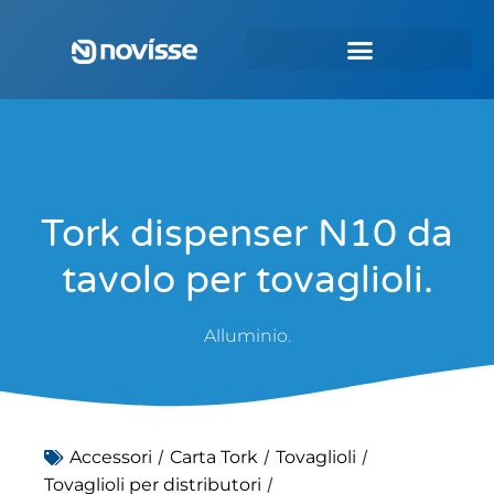
Tork dispenser N10 da
tavolo per tovaglioli.
Alluminio.
/
/
/
Accessori
Carta Tork
Tovaglioli
/
Tovaglioli per distributori