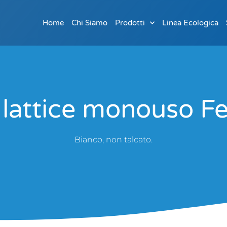
Home
Chi Siamo
Prodotti
Linea Ecologica
lattice monouso Fe
Bianco, non talcato.