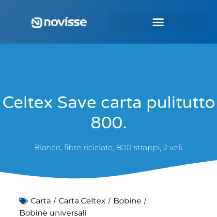
Celtex Save carta pulitutto
800.
Bianco, fibre riciclate, 800 strappi, 2 veli.
/
/
/
Carta
Carta Celtex
Bobine
Bobine universali