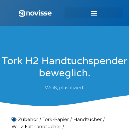
Tork H2 Handtuchspender
beweglich.
Weiß, plastifiziert.
/
/
/
Zübehor
Tork-Papier
Handtücher
/
W - Z Falthandtücher