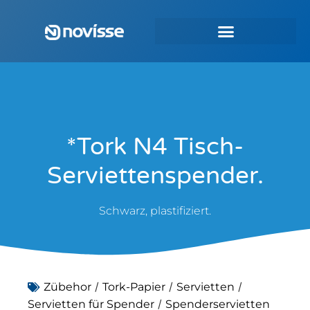
*Tork N4 Tisch-
Serviettenspender.
Schwarz, plastifiziert.
/
/
/
Zübehor
Tork-Papier
Servietten
/
Servietten für Spender
Spenderservietten