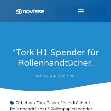
*Tork H1 Spender für
Rollenhandtücher.
Schwarz, plastifiziert.
/
/
/
Zübehor
Tork-Papier
Handtücher
/
Rollenhandtücher
Rollenpapierspender