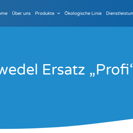
ome
Über uns
Produkte
Ökologische Linie
Dienstleistu
edel Ersatz „Profi“