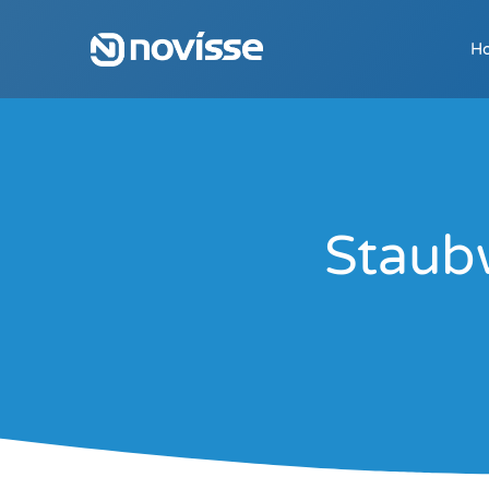
H
Staubw