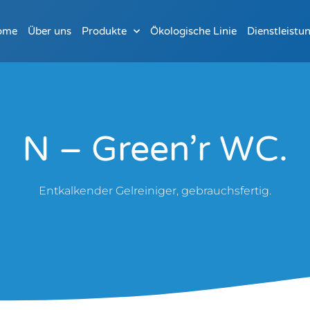
ome
Über uns
Produkte
Ökologische Linie
Dienstleistu
N – Green’r WC.
Entkalkender Gelreiniger, gebrauchsfertig.