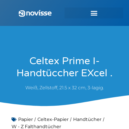
Celtex Prime I-
Handtüccher EXcel .
Weiß, Zellstoff, 21.5 x 32 cm, 3-lagig.
/
/
/
Papier
Celtex-Papier
Handtücher
W - Z Falthandtücher