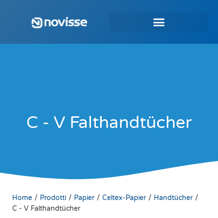
C - V Falthandtücher
/
/
/
/
/
Home
Prodotti
Papier
Celtex-Papier
Handtücher
C - V Falthandtücher