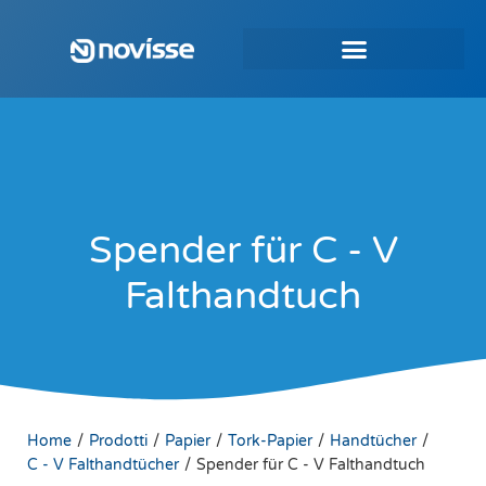
Spender für C - V
Falthandtuch
/
/
/
/
/
Home
Prodotti
Papier
Tork-Papier
Handtücher
/
C - V Falthandtücher
Spender für C - V Falthandtuch